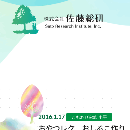
2016.1.17
こもれび家族 小平
おやつレク おしるこ作り