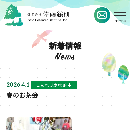
TOP
menu
企業情報
新着情報
事業・サービス
施設紹介
採用情報
2026.4.1
こもれび家族 府中
春のお茶会
新着情報
お問い合わせ